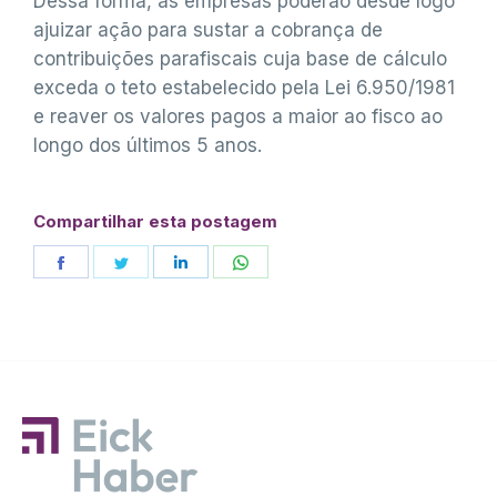
Dessa forma, as empresas poderão desde logo
ajuizar ação para sustar a cobrança de
contribuições parafiscais cuja base de cálculo
exceda o teto estabelecido pela Lei 6.950/1981
e reaver os valores pagos a maior ao fisco ao
longo dos últimos 5 anos.
Compartilhar esta postagem
Share
Share
Share
Share
on
on
on
on
Facebook
Twitter
LinkedIn
WhatsApp