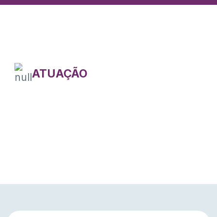
ATUAÇÃO
ATUAÇÃO INTEGRADA
MULTIDISCIPLINAR,
INOVAÇÃO, CRIATIVIDADE E
RIGOR TÉCNICO.